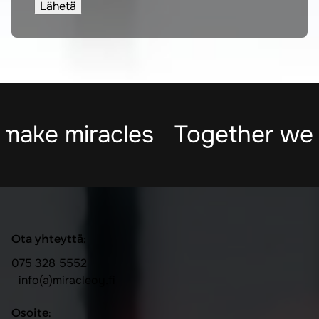
ake miracles
Together we m
Ota yhteyttä:
075 328 5552
info(a)miracleoy.fi
Osoite: