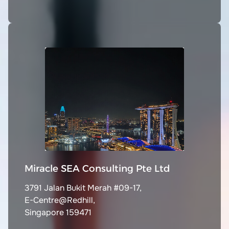
Miracle SEA Consulting Pte Ltd
3791 Jalan Bukit Merah #09-17,
E-Centre@Redhill,
Singapore 159471