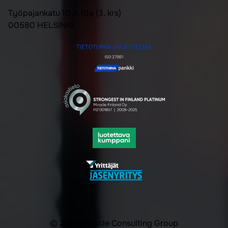
Työpajankatu 10 A 10a (3. krs)
00580 HELSINKI
© 2025 Miracle Consulting Group