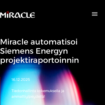
Open
navigat
Miracle automatisoi
Siemens Energyn
projektiraportoinnin
16.12.2025
Tiedonhallinta kokemuksella ja
ammattiylpeydellä!