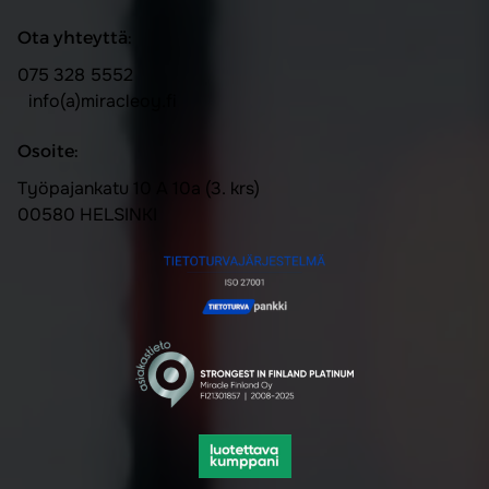
Ota yhteyttä:
075 328 5552
info(a)miracleoy.fi
Osoite:
Työpajankatu 10 A 10a (3. krs)
00580 HELSINKI