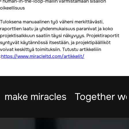
• human-in-the-loop-mallin varmistamaan sisällön
oikeellisuus
Tuloksena manuaalinen työ väheni merkittävästi,
raporttien laatu ja yhdenmukaisuus paranivat ja koko
projektisalkkuun saatiin täysi näkyvyys. Projektiraportit
syntyvät käytännössä itsestään, ja projektipäälliköt
voivat keskittyä toimituksiin. Tutustu artikkeliiin
:
https://www.miracleltd.com/artikkelit/
 make miracles
Together we