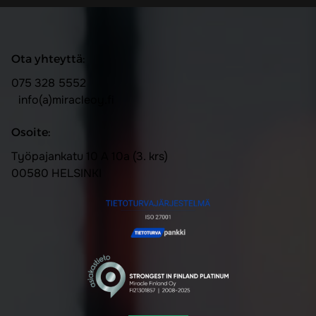
Ota yhteyttä:
075 328 5552
info(a)miracleoy.fi
Osoite:
Työpajankatu 10 A 10a (3. krs)
00580 HELSINKI