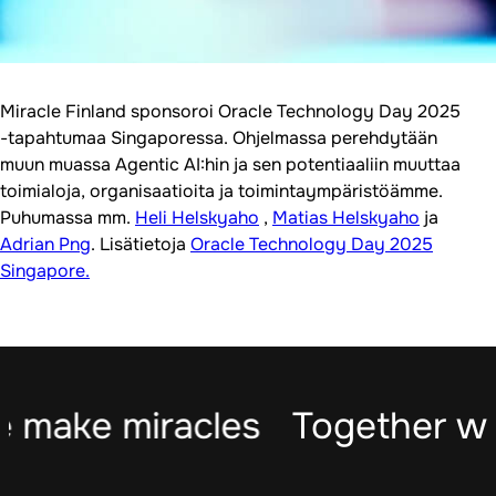
Miracle Finland sponsoroi Oracle Technology Day 2025
-tapahtumaa Singaporessa. Ohjelmassa perehdytään
muun muassa Agentic AI:hin ja sen potentiaaliin muuttaa
toimialoja, organisaatioita ja toimintaympäristöämme.
Puhumassa mm.
Heli Helskyaho
,
Matias Helskyaho
ja
Adrian Png
. Lisätietoja
Oracle Technology Day 2025
Singapore.
 make miracles
Together we