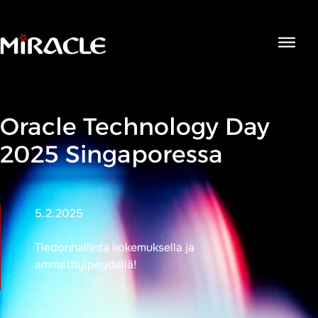
Open
navigat
Oracle Technology Day
2025 Singaporessa
5.2.2025
Tiedonhallinta kokemuksella ja
ammattiylpeydellä!