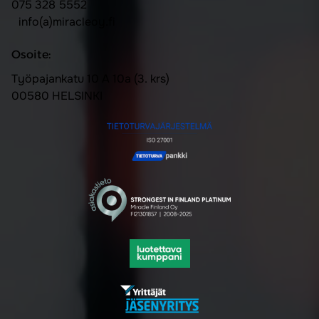
075 328 5552
info(a)miracleoy.fi
Osoite:
Työpajankatu 10 A 10a (3. krs)
00580 HELSINKI