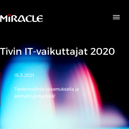
Open
navigat
Tivin IT-vaikuttajat 2020
15.3.2021
Tiedonhallinta kokemuksella ja
ammattiylpeydellä!